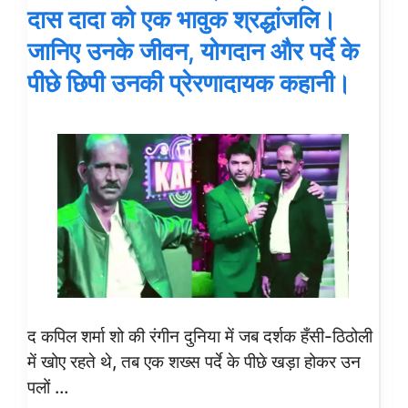
दास दादा को एक भावुक श्रद्धांजलि।
जानिए उनके जीवन, योगदान और पर्दे के
पीछे छिपी उनकी प्रेरणादायक कहानी।
द कपिल शर्मा शो की रंगीन दुनिया में जब दर्शक हँसी-ठिठोली
में खोए रहते थे, तब एक शख्स पर्दे के पीछे खड़ा होकर उन
पलों …