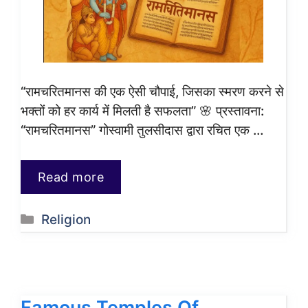
“रामचरितमानस की एक ऐसी चौपाई, जिसका स्मरण करने से
भक्तों को हर कार्य में मिलती है सफलता” 🌸 प्रस्तावना:
“रामचरितमानस” गोस्वामी तुलसीदास द्वारा रचित एक …
Read more
Categories
Religion
Famous Temples Of