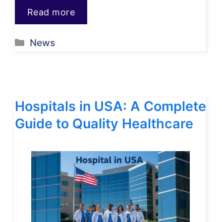
Read more
Categories
News
Hospitals in USA: A Complete
Guide to Quality Healthcare