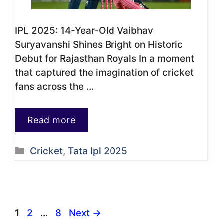
IPL 2025: 14-Year-Old Vaibhav
Suryavanshi Shines Bright on Historic
Debut for Rajasthan Royals In a moment
that captured the imagination of cricket
fans across the …
Read more
Categories
Cricket
,
Tata Ipl 2025
Page
Page
Page
1
2
…
8
Next
→