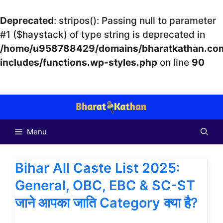
Deprecated
: stripos(): Passing null to parameter
#1 ($haystack) of type string is deprecated in
/home/u958788429/domains/bharatkathan.com
includes/functions.wp-styles.php
on line
90
Skip
to
content
Menu
Bihar All Caste List 2025:
General, OBC, EBC & SC-ST
जाने आपका जाति Category क्या है?