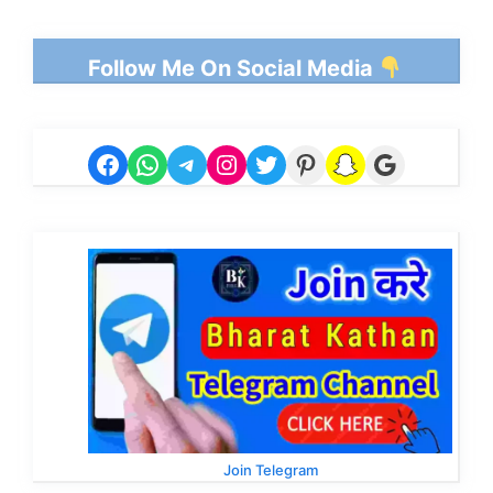
Follow Me On Social Media
Facebook
WhatsApp
Telegram
Instagram
Twitter
Pinterest
Snapchat
Google
Join Telegram