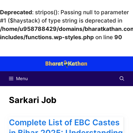
Deprecated
: stripos(): Passing null to parameter
#1 ($haystack) of type string is deprecated in
/home/u958788429/domains/bharatkathan.com
includes/functions.wp-styles.php
on line
90
Skip
to
content
Menu
Sarkari Job
Complete List of EBC Castes
in Bihar 2025: Understanding