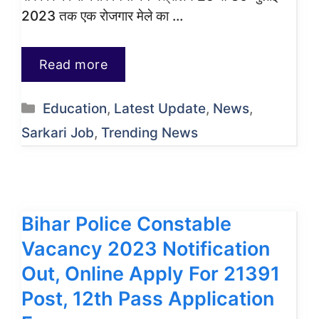
2023 तक एक रोजगार मेले का …
Read more
Categories
Education
,
Latest Update
,
News
,
Sarkari Job
,
Trending News
Bihar Police Constable
Vacancy 2023 Notification
Out, Online Apply For 21391
Post, 12th Pass Application