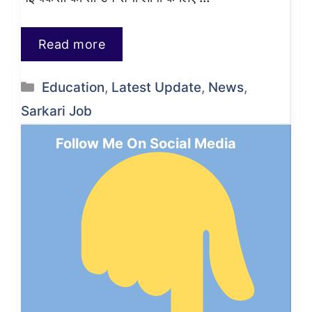
Read more
Categories
Education
,
Latest Update
,
News
,
Sarkari Job
Follow Me On Social Media