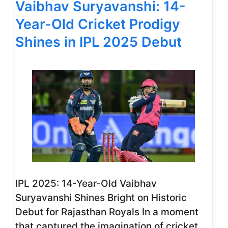
Vaibhav Suryavanshi: 14-
Year-Old Cricket Prodigy
Shines in IPL 2025 Debut
IPL 2025: 14-Year-Old Vaibhav
Suryavanshi Shines Bright on Historic
Debut for Rajasthan Royals In a moment
that captured the imagination of cricket