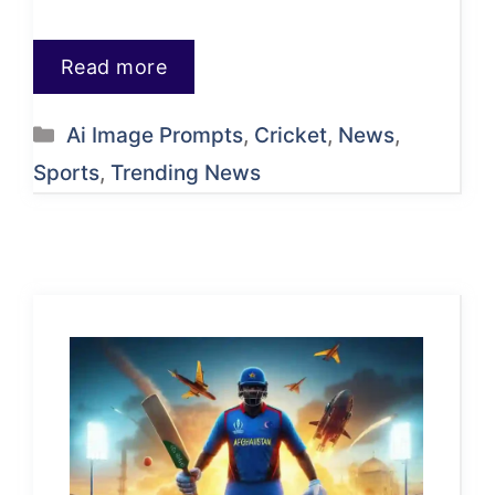
Read more
Categories
Ai Image Prompts
,
Cricket
,
News
,
Sports
,
Trending News