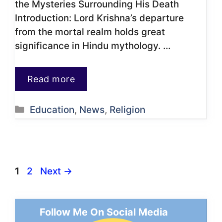
the Mysteries Surrounding His Death
Introduction: Lord Krishna’s departure
from the mortal realm holds great
significance in Hindu mythology. …
Read more
Categories
Education
,
News
,
Religion
Page
Page
1
2
Next
→
Follow Me On Social Media