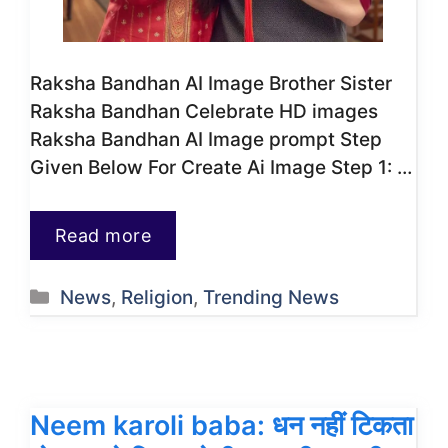
Raksha Bandhan AI Image Brother Sister
Raksha Bandhan Celebrate HD images
Raksha Bandhan AI Image prompt Step
Given Below For Create Ai Image Step 1: …
Read more
Categories
News
,
Religion
,
Trending News
Neem karoli baba: धन नहीं टिकता