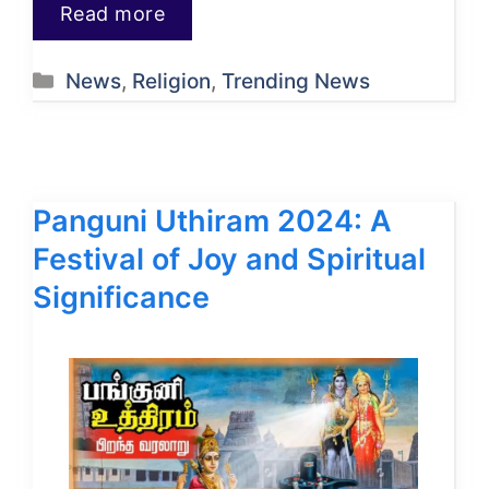
Read more
Categories
News
,
Religion
,
Trending News
Panguni Uthiram 2024: A
Festival of Joy and Spiritual
Significance