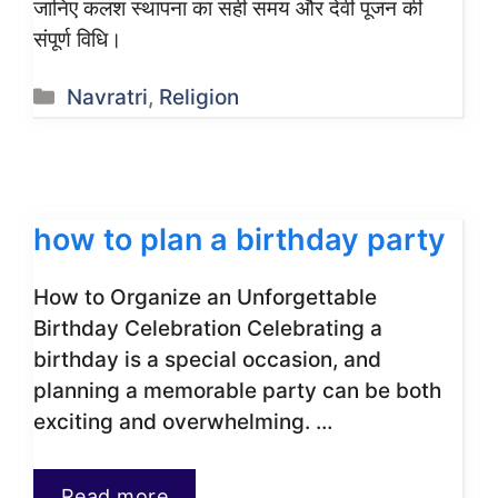
जानिए कलश स्थापना का सही समय और देवी पूजन की
संपूर्ण विधि।
Categories
Navratri
,
Religion
how to plan a birthday party
How to Organize an Unforgettable
Birthday Celebration Celebrating a
birthday is a special occasion, and
planning a memorable party can be both
exciting and overwhelming. …
Read more