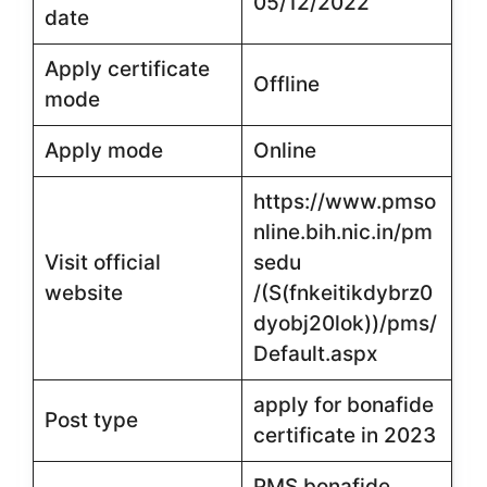
05/12/2022
date
Apply certificate
Offline
mode
Apply mode
Online
https://www.pmso
nline.bih.nic.in/pm
Visit official
sedu
website
/(S(fnkeitikdybrz0
dyobj20lok))/pms/
Default.aspx
apply for bonafide
Post type
certificate in 2023
PMS bonafide